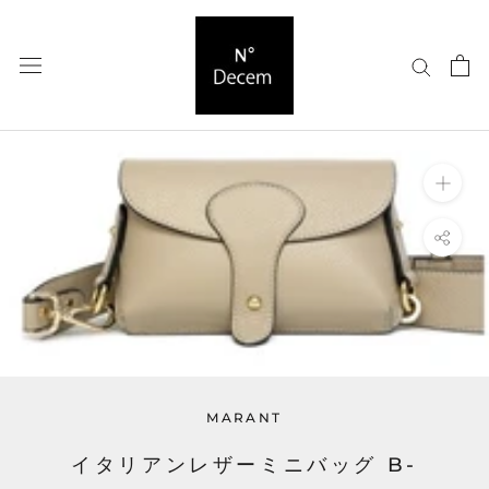
ス
キ
ッ
プ
し
て
コ
ン
テ
ン
ツ
に
移
動
す
る
MARANT
イタリアンレザーミニバッグ B-