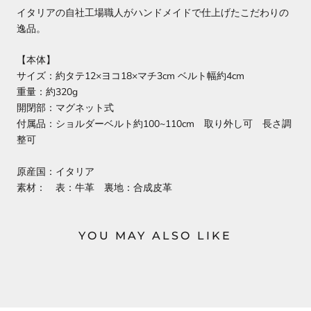
イタリアの自社工場職人がハンドメイドで仕上げたこだわりの
逸品。
【本体】
サイズ：約タテ12×ヨコ18×マチ3cm ベルト幅約4cm
重量：約320g
開閉部：マグネット式
付属品：ショルダーベルト約100~110cm 取り外し可 長さ調
整可
原産国：イタリア
素材： 表：牛革 裏地：合成皮革
YOU MAY ALSO LIKE