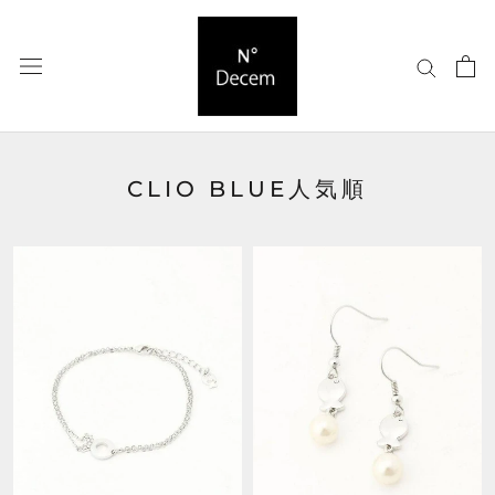
ス
キ
ッ
プ
し
て
コ
CLIO BLUE人気順
ン
テ
ン
ツ
に
移
動
す
る