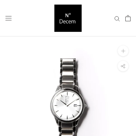
ス
キ
ッ
プ
し
て
コ
ン
テ
ン
ツ
に
移
動
す
る