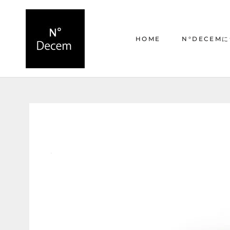
ス
キ
ッ
HOME
N°DECEM
プ
し
て
HOME
N°DECEM
コ
ン
テ
ン
ツ
に
移
動
す
る