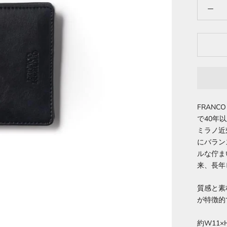
FRANC
で40年
ミラノ近
にバラン
ルな佇ま
来、長年
質感と素
が特徴的
約W11×H