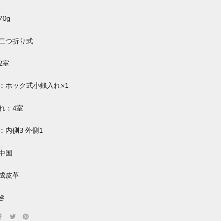
0g
二つ折り式
2室
：ホック式小銭入れ×1
れ：4室
：
内側3 外側1
中国
成皮革
き