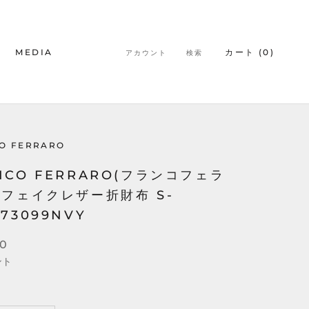
MEDIA
カート (
0
)
アカウント
検索
MEDIA
O FERRARO
NCO FERRARO(フランコフェラ
 フェイクレザー折財布 S-
173099NVY
00
ント