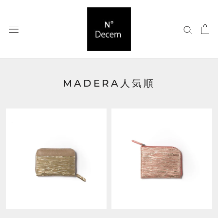
ス
キ
ッ
プ
し
て
コ
MADERA人気順
ン
テ
ン
ツ
に
移
動
す
る