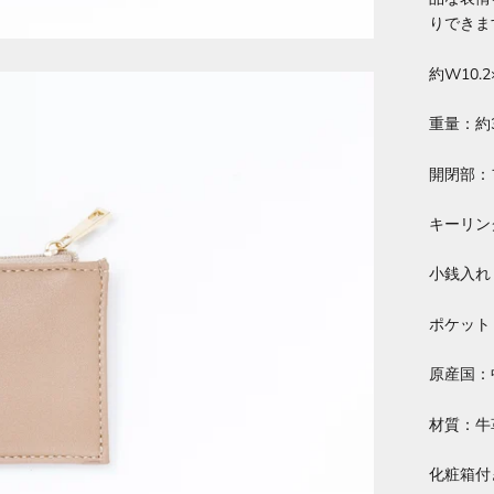
りできま
約W10.2
重量：約3
開閉部：
キーリン
小銭入れ
ポケット
原産国：
材質：牛
化粧箱付