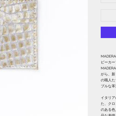
MADE
ビーカー
MADE
がら、新
の職人た
ブルな革
イタリア
た、クロ
のある色
品な表情