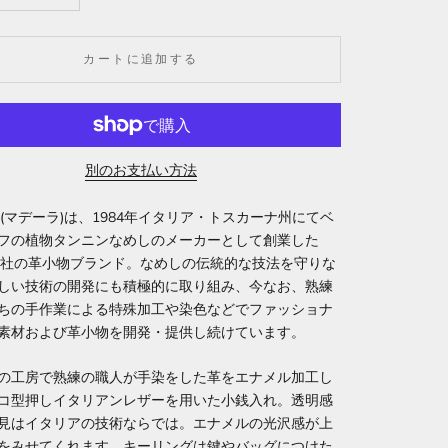
カートに追加する
別のお支払い方法
RA(マデーラ)は、1984年イタリア・トスカーナ州にてベ
フの植物タンニンなめしのメーカーとして創業した
RA社の革小物ブランド。なめしの伝統的な技法を守りな
しい技術の開発にも積極的に取り組み、今なお、熟練
ちの手作業による特殊加工や染色などでファッショナ
素材および革小物を開発・提供し続けています。
の工房で熟練の職人が手染をした革をエナメル加工し
コ型押しイタリアンレザーを用いた小銭入れ。透明感
見はイタリアの技術ならでは。エナメルの光沢感が上
をみせてくれます。キーリングは鍵やバッグにつけた