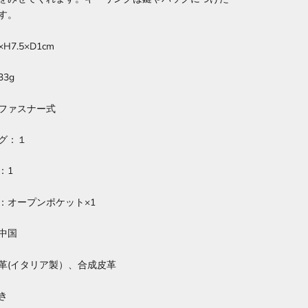
す。
×H7.5×D1cm
3g
ファスナー式
グ：１
：1
：オープンポケット×1
中国
革(イタリア製）、合成皮革
き