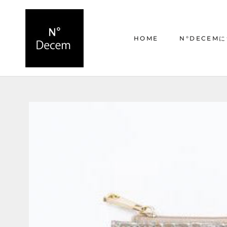
ス
キ
ッ
HOME
N°DECEM
プ
し
て
HOME
N°DECEM
コ
ン
テ
ン
ツ
に
移
動
す
る