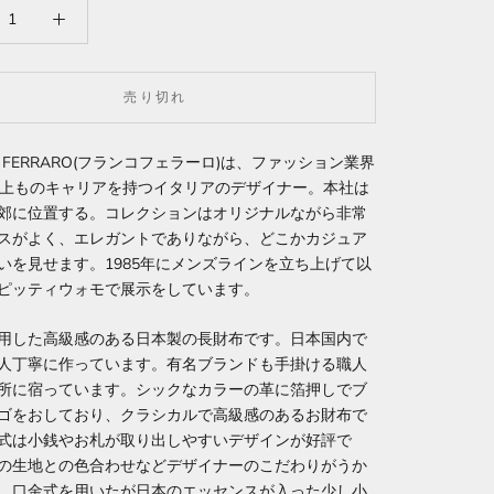
売り切れ
O FERRARO(フランコフェラーロ)は、ファッション業界
以上ものキャリアを持つイタリアのデザイナー。本社は
郊に位置する。コレクションはオリジナルながら非常
スがよく、エレガントでありながら、どこかカジュア
いを見せます。1985年にメンズラインを立ち上げて以
ピッティウォモで展示をしています。
用した高級感のある日本製の長財布です。日本国内で
人丁寧に作っています。有名ブランドも手掛ける職人
所に宿っています。シックなカラーの革に箔押しでブ
ゴをおしており、クラシカルで高級感のあるお財布で
式は小銭やお札が取り出しやすいデザインが好評で
の生地との色合わせなどデザイナーのこだわりがうか
。口金式を用いたが日本のエッセンスが入った少し小