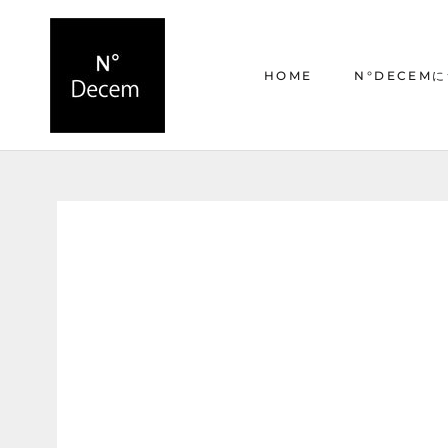
ス
キ
ッ
HOME
N°DECEM
プ
し
て
HOME
N°DECEM
コ
ン
テ
ン
ツ
に
移
動
す
る