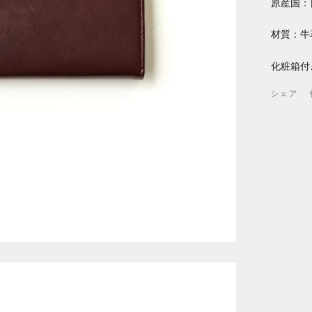
原産国：
材質：牛
化粧箱付
シェア