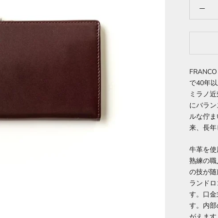
FRANC
で40年
ミラノ近
にバラン
ルな佇ま
来、長年
牛革を使
熟練の職
の技が随
ランドロ
す。口金
す。内部
がえます