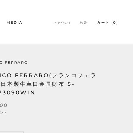
MEDIA
カート (
0
)
アカウント
検索
MEDIA
O FERRARO
NCO FERRARO(フランコフェラ
 日本製牛革口金長財布 S-
173090WIN
000
ント