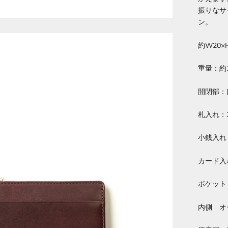
振りなサ
ン。
約W20×H
重量：約1
開閉部：
札入れ：
小銭入れ
カード入
ポケット
内側 オ