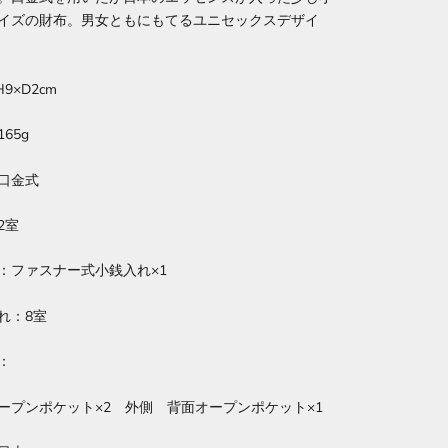
イズの財布。男女ともにもてるユニセックスデザイ
9×D2cm
65g
口金式
2室
：ファスナー式小銭入れ×1
れ：8室
：
ープンポケット×2 外側 背面オープンポケット×1