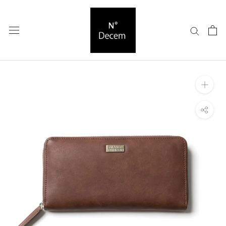
ス
キ
ッ
プ
し
て
コ
ン
テ
ン
ツ
に
移
動
す
る