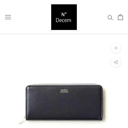
ス
キ
ッ
プ
し
て
コ
ン
テ
ン
ツ
に
移
動
す
る