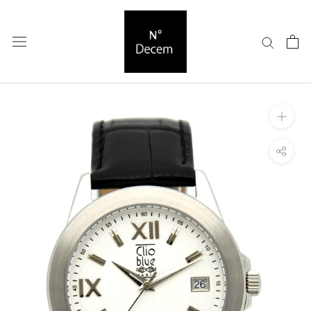
ス
キ
ッ
プ
し
て
コ
ン
テ
ン
ツ
に
移
動
す
る