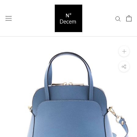
ス
キ
ッ
プ
し
て
コ
ン
テ
ン
ツ
に
移
動
す
る