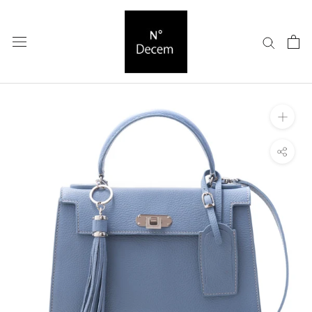
ス
キ
ッ
プ
し
て
コ
ン
テ
ン
ツ
に
移
動
す
る