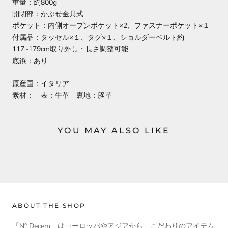
重量：約800g
開閉部：かぶせ金具式
ポケット：内側オープンポケット×2、ファスナーポケット×１
付属品：タッセル×１、タグ×１、ショルダーベルト約
117~179cm取り外し・長さ調整可能
底鋲：あり
原産国：イタリア
素材： 表：牛革 裏地：豚革
YOU MAY ALSO LIKE
ABOUT THE SHOP
「N° Decem」はヨーロッパやアジアから、こだわりのアイテム