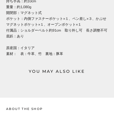
持ち手高：約10cm
重量：約1,080g
開閉部：マグネット式
ポケット：内側ファスナーポケット×１、ペン差し×３、かぶせ
マグネットポケット×１、オープンポケット×１
付属品：ショルダーベルト約91cm 取り外し可 長さ調整不可
底鋲：あり
原産国：イタリア
素材： 表：牛革、竹 裏地：豚革
YOU MAY ALSO LIKE
ABOUT THE SHOP