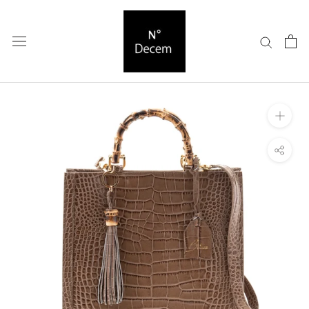
ス
キ
ッ
プ
し
て
コ
ン
テ
ン
ツ
に
移
動
す
る