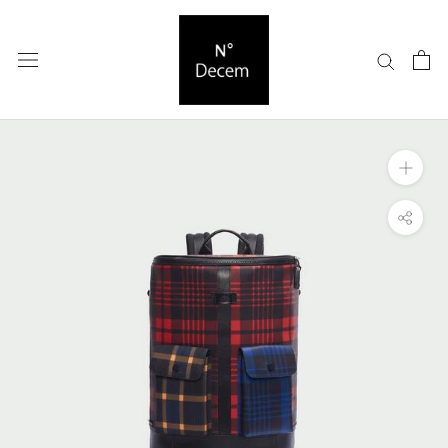
ス
キ
ッ
プ
し
て
コ
ン
テ
ン
ツ
に
移
動
す
る