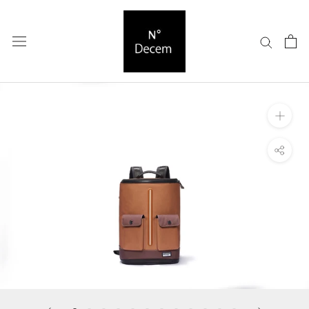
ス
キ
ッ
プ
し
て
コ
ン
テ
ン
ツ
に
移
動
す
る