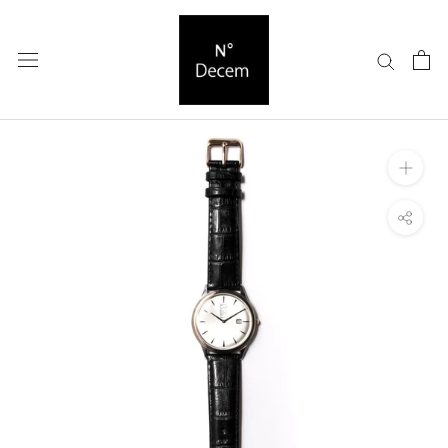
ス
キ
ッ
プ
し
て
コ
ン
テ
ン
ツ
に
移
動
す
る