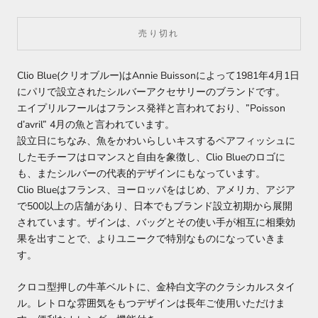
売り切れ
Clio Blue(クリオブルー)はAnnie Buissonによって1981年4月1日
にパリで設立されたシルバーアクセサリーのブランドです。
エイプリルフールはフランス発祥と言われており、”Poisson
d’avril” 4月の魚と言われています。
設立日にちなみ、魚をかわいらしいキスするペアフィッシュに
したモチーフはロマンスと自由を象徴し、Clio Blueのロゴに
も、またシルバーの代表的デザインにもなっています。
Clio Blueはフランス、ヨーロッパをはじめ、アメリカ、アジア
で500以上の店舗があり、日本でもブランド設立初期から展開
されています。
ザインは、バッグとその使い手が相互に相乗効
果を出すことで、よりユニークで特別なものになっていきま
す。
クロコ型押しの牛革ベルトに、金枠白文字のクラシカルスタイ
ル。レトロな雰囲気をもつデザインは長年ご使用いただけま