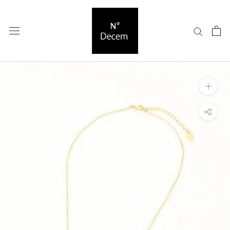
ス
キ
ッ
プ
し
て
コ
ン
テ
ン
ツ
に
移
動
す
る