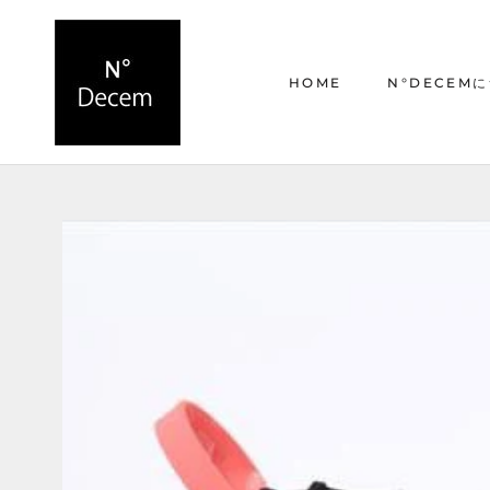
ス
キ
ッ
HOME
N°DECEM
プ
し
て
HOME
N°DECEM
コ
ン
テ
ン
ツ
に
移
動
す
る