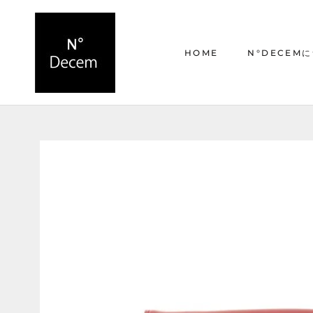
ス
キ
ッ
HOME
N°DECEM
プ
し
て
HOME
N°DECEM
コ
ン
テ
ン
ツ
に
移
動
す
る