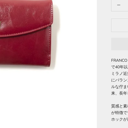
FRANC
で40年
ミラノ近
にバラン
ルな佇ま
来、長年
質感と素
が特徴で
ホックが