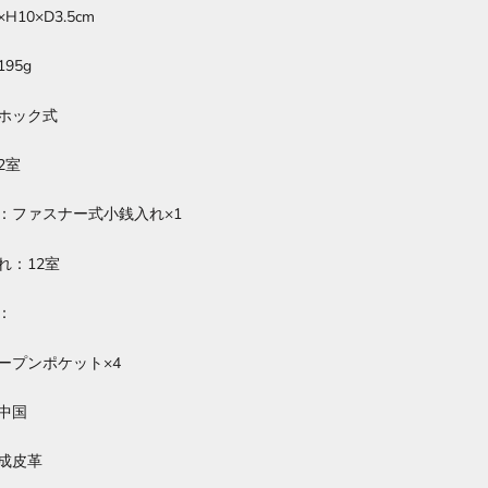
×H10×D3.5cm
95g
ホック式
2室
：ファスナー式小銭入れ×1
れ：12室
：
ープンポケット×4
中国
成皮革