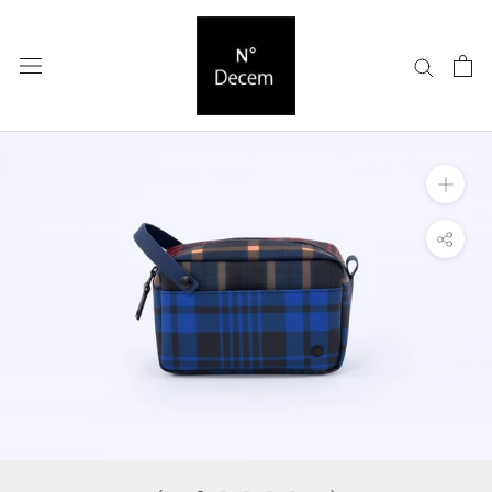
ス
キ
ッ
プ
し
て
コ
ン
テ
ン
ツ
に
移
動
す
る