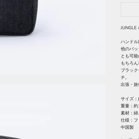
JUNGLE
ハンドル
他のバッ
とも可能
もちろん
ブラック
チ。
出張・旅
サイズ：約
重量：約1
素材：綿
仕様：フ
中国製