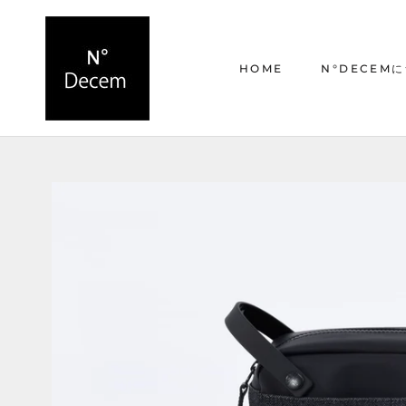
ス
キ
ッ
HOME
N°DECEM
プ
し
て
HOME
N°DECEM
コ
ン
テ
ン
ツ
に
移
動
す
る