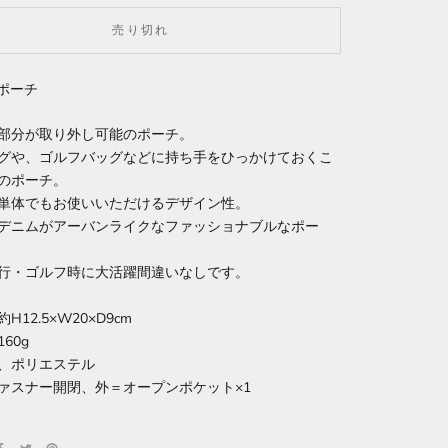
売り切れ
 ポーチ
部分が取り外し可能のポーチ。
グや、ゴルフバッグなどに持ち手をひっかけておくこ
のポーチ。
単体でもお使いいただけるデザイン性。
デニムがアーバンライクなファッショナブルなポー
行・ゴルフ時に大活躍間違いなしです。
H12.5×W20×D9cm
60g
、ポリエステル
ァスナー開閉、外＝オープンポケット×1