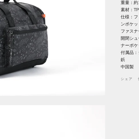
重量：約1
素材：T
仕様：フ
ンポケッ
ファスナ
開閉シュ
ナーポケ
付属品：
鋲
中国製
シェア