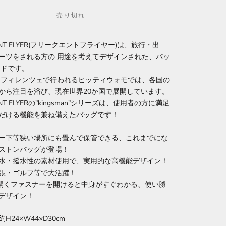
売り切れ
ENT FLYER(フリークエントフライヤー)は、旅行・出
ーツをされる方の 用途を考えてデザインされた、バッ
ンドです。
 フィレンツェで行われるピッティウォモでは、各国の
から注目を浴び、現在世界20か国で展開しています。
ENT FLYERの"kingsman"シリーズは、使用者の方に満足
だける機能を兼ね備えたバッグです！
ー下等狭い場所にも畳んで保管できる、これまでにな
ストンバッグが登場！
水・撥水性の素材使用で、実用的な高機能デザイン！
張・ゴルフ等で大活躍！
度開くファスナーを開けると中身がすぐわかる、使い勝
デザイン！
H24×W44×D30cm