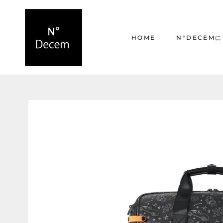
ス
キ
ッ
HOME
N°DECEM
プ
し
て
HOME
N°DECEM
コ
ン
テ
ン
ツ
に
移
動
す
る