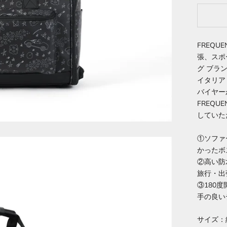
FREQU
張、スポ
グ ブラ
イタリア
バイヤー
FREQU
していた
①ソファ
かったボ
②高い防
旅行・出
③180
手の良い
サイズ：約