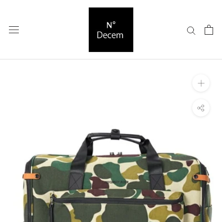
ス
キ
ッ
プ
し
て
コ
ン
テ
ン
ツ
に
移
動
す
る