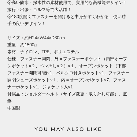
②高い防水・撥水性の素材使用で、実用的な高機能デザイン！
旅行・出張・ゴルフ等で大活躍！
③180度開くファスナーを開けると中身がすぐわかる、使い勝
手の良いデザイン！
サイズ：約H24×W44×D30cm
重量：約1500g
素材：ナイロン、TPE、ポリエステル
仕様：ファスナー開閉、外＝ファスナーポケット（内部オープ
ンポケット×２、ペン挿し×２）×１、オープンポケット（下部
ファスナー開閉可能)×1、ベルクロ付きポケット×1、ファスナー
開閉シューズポケット×１、内＝オープンポケット×7、ファス
ナーポケット×1、ジャケット入×1
付属品：ショルダーベルト（サイズ変更・取り外し可能）、底
鋲
中国製
YOU MAY ALSO LIKE