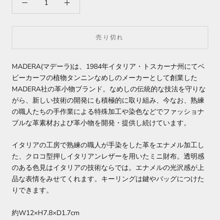
売り切れ
MADERA(マデーラ)は、1984年イタリア・トスカーナ州にてベ
ビーカーフの植物タンニンなめしのメーカーとして創業した
MADERA社の革小物ブランド。なめしの伝統的な技法を守りな
がら、新しい技術の開発にも積極的に取り組み、今なお、熟練
の職人たちの手作業による特殊加工や染色などでファッショナ
ブルな革素材および革小物を開発・提供し続けています。
イタリアの工房で熟練の職人が手染をした革をエナメル加工し
た、クロコ型押しイタリアンレザーを用いたミニ財布。透明感
のある色見はイタリアの技術ならでは。エナメルの光沢感が上
品な表情をみせてくれます。キーリングは鍵やバッグにつけた
りできます。
約W12×H7.8×D1.7cm