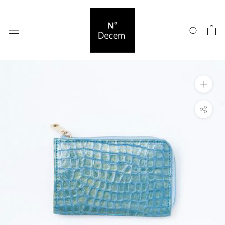
ス
キ
ッ
プ
し
て
コ
ン
テ
ン
ツ
に
移
動
す
る