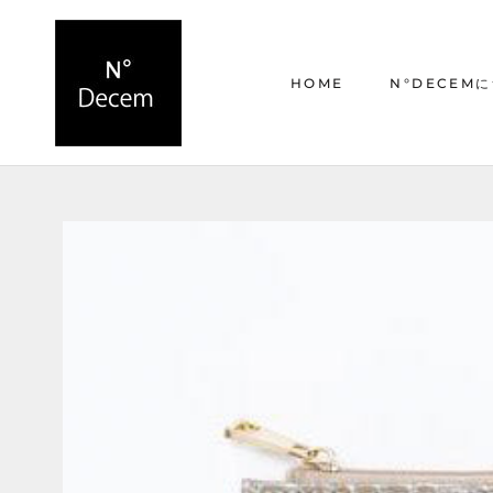
ス
キ
ッ
HOME
N°DECEM
プ
し
て
HOME
N°DECEM
コ
ン
テ
ン
ツ
に
移
動
す
る