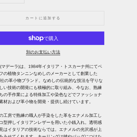
カートに追加する
別のお支払い方法
RA(マデーラ)は、1984年イタリア・トスカーナ州にてベ
フの植物タンニンなめしのメーカーとして創業した
RA社の革小物ブランド。なめしの伝統的な技法を守りな
しい技術の開発にも積極的に取り組み、今なお、熟練
ちの手作業による特殊加工や染色などでファッショナ
素材および革小物を開発・提供し続けています。
の工房で熟練の職人が手染をした革をエナメル加工し
コ型押しイタリアンレザーを用いた小銭入れ。透明感
見はイタリアの技術ならでは。エナメルの光沢感が上
をみせてくれます。キーリングは鍵やバッグにつけた