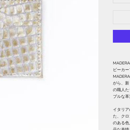
MADE
ビーカー
MADE
がら、新
の職人た
ブルな革
イタリア
た、クロ
のある色
品な表情