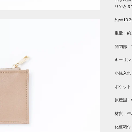
りできま
約W10.2
重量：約3
開閉部：
キーリン
小銭入れ
ポケット
原産国：
材質：牛
化粧箱付