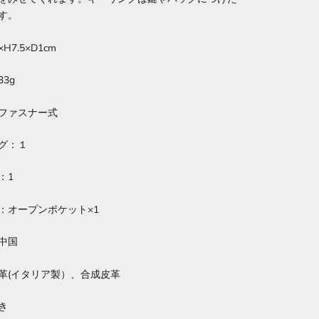
す。
×H7.5×D1cm
3g
ファスナー式
グ：１
：1
：オープンポケット×1
中国
革(イタリア製）、合成皮革
き