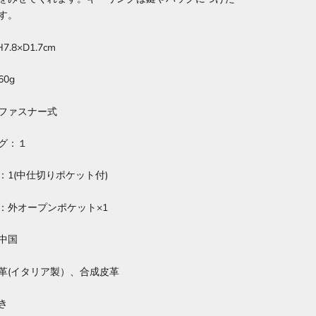
す。
7.8×D1.7cm
0g
ファスナー式
グ：１
：1(中仕切りポケット付)
：外オープンポケット×1
中国
革(イタリア製）、合成皮革
き