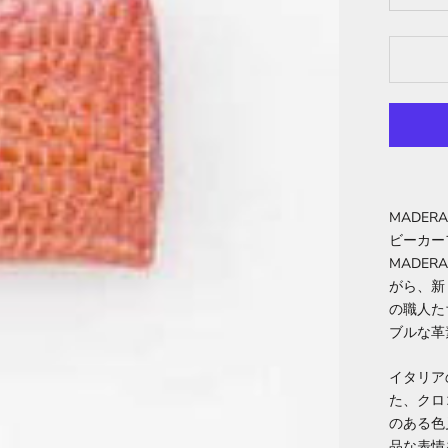
MADE
ビーカー
MADE
がら、新
の職人た
ブルな革
イタリア
た、クロ
のある色
品な表情