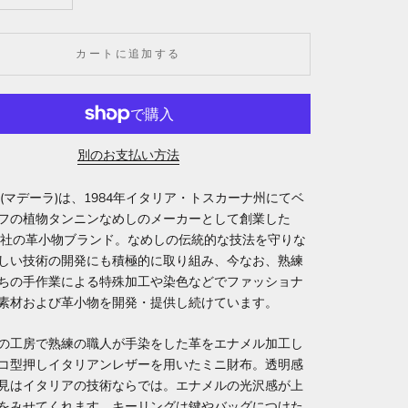
カートに追加する
別のお支払い方法
RA(マデーラ)は、1984年イタリア・トスカーナ州にてベ
フの植物タンニンなめしのメーカーとして創業した
RA社の革小物ブランド。なめしの伝統的な技法を守りな
しい技術の開発にも積極的に取り組み、今なお、熟練
ちの手作業による特殊加工や染色などでファッショナ
素材および革小物を開発・提供し続けています。
の工房で熟練の職人が手染をした革をエナメル加工し
コ型押しイタリアンレザーを用いたミニ財布。透明感
見はイタリアの技術ならでは。エナメルの光沢感が上
をみせてくれます。キーリングは鍵やバッグにつけた