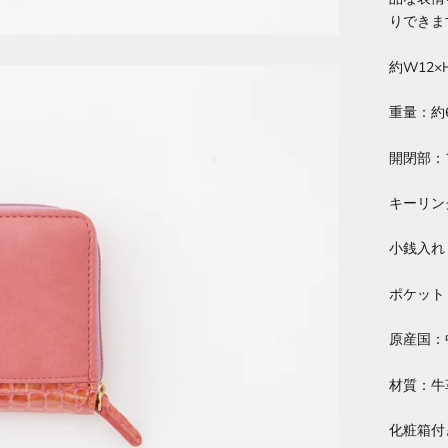
りできま
約W12×H
重量：約6
開閉部：
キーリン
小銭入れ
ポケット
原産国：
材質：牛
化粧箱付