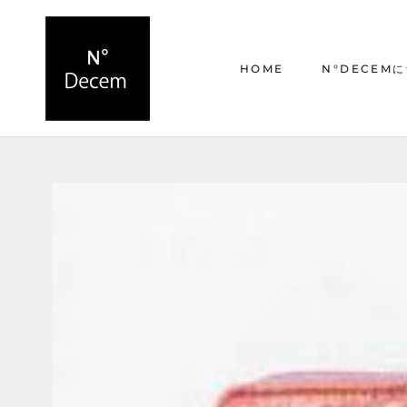
ス
キ
ッ
HOME
N°DECEM
プ
し
て
HOME
N°DECEM
コ
ン
テ
ン
ツ
に
移
動
す
る