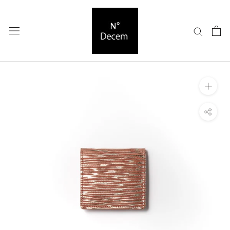
ス
キ
ッ
プ
し
て
コ
ン
テ
ン
ツ
に
移
動
す
る