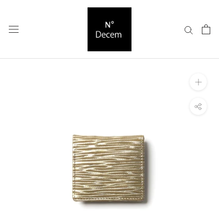
ス
キ
ッ
プ
し
て
コ
ン
テ
ン
ツ
に
移
動
す
る