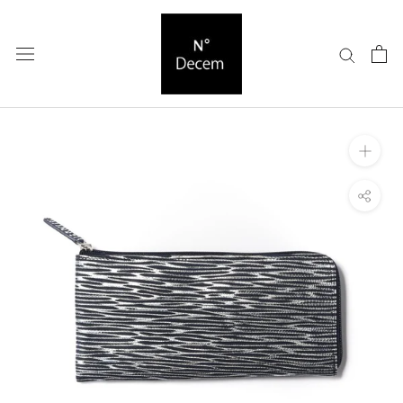
ス
キ
ッ
プ
し
て
コ
ン
テ
ン
ツ
に
移
動
す
る